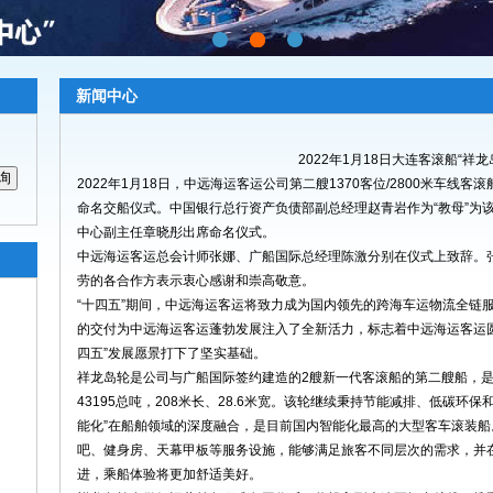
新闻中心
2022年1月18日大连客滚船“祥
2022年1月18日，中远海运客运公司第二艘1370客位/2800米车
命名交船仪式。中国银行总行资产负债部副总经理赵青岩作为“教母”为
中心副主任章晓彤出席命名仪式。
中远海运客运总会计师张娜、广船国际总经理陈激分别在仪式上致辞。
劳的各合作方表示衷心感谢和崇高敬意。
“十四五”期间，中远海运客运将致力成为国内领先的跨海车运物流全链
的交付为中远海运客运蓬勃发展注入了全新活力，标志着中远海运客运圆
四五”发展愿景打下了坚实基础。
祥龙岛轮是公司与广船国际签约建造的2艘新一代客滚船的第二艘船，是
43195总吨，208米长、28.6米宽。该轮继续秉持节能减排、低碳环
能化”在船舶领域的深度融合，是目前国内智能化最高的大型客车滚装
吧、健身房、天幕甲板等服务设施，能够满足旅客不同层次的需求，并
进，乘船体验将更加舒适美好。