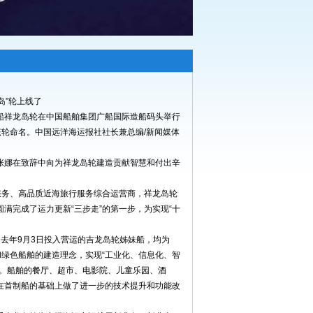
龙岛”轮上线了
线客滚船祥龙岛轮在中国船舶集团广船国际造船码头举行
该轮命名。中国远洋海运报社社长兼总编/新闻媒体
张娜在致辞中向为祥龙岛轮建造贡献智慧和付出辛
服务、高品质近海旅行服务综合运营商，祥龙岛轮
满完成了运力更新“三步走”的第一步，为实现“十
去年9月3日投入营运的吉龙岛轮姊妹船，均为
保和绿色船舶的建造理念，实现“工业化、信息化、智
船。船舶的餐厅、超市、电影院、儿童乐园、酒
在首制船的基础上做了进一步的技术提升和功能改