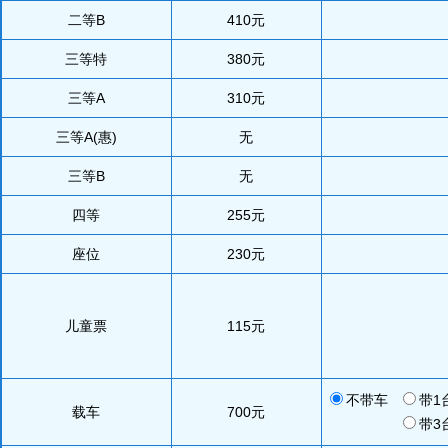
二等B
410元
三等特
380元
三等A
310元
三等A(惠)
无
三等B
无
四等
255元
座位
230元
儿童票
115元
不带车
带1
载车
700
元
带3